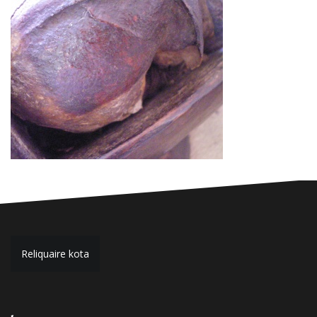
Navigation
Reliquaire kota
de
l’article